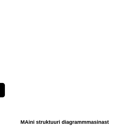
M
Aini struktuuri diagramm
masinast