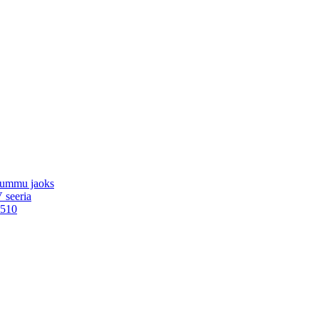
arummu jaoks
 seeria
V510