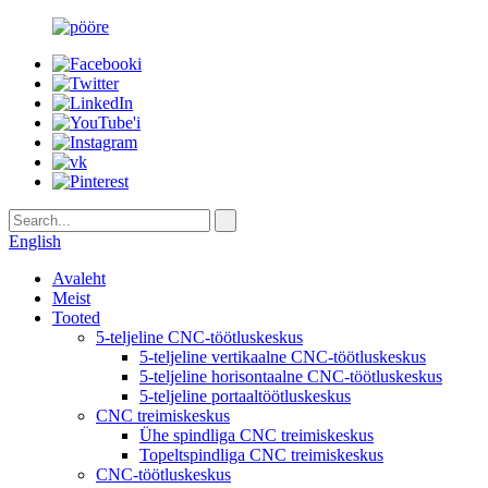
English
Avaleht
Meist
Tooted
5-teljeline CNC-töötluskeskus
5-teljeline vertikaalne CNC-töötluskeskus
5-teljeline horisontaalne CNC-töötluskeskus
5-teljeline portaaltöötluskeskus
CNC treimiskeskus
Ühe spindliga CNC treimiskeskus
Topeltspindliga CNC treimiskeskus
CNC-töötluskeskus