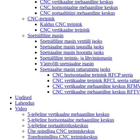
CNC vertikaalne mehaaniline keskus
CNC horisontaalne mehaaniline keskus
CNC portaaltüüpi mehaaniline keskus
CNC-treipink
Kaldus CNC treipink
CNC vertikaalne treipink
Spetsiifiline masin
Spetsiifiline masin ventiili jaoks
Spetsiaalne masin tagasilla jaoks
Spetsiaalne masin hooratta jaoks
Spetsiifiline treimis- ja lihvimismasin
Väntvõlli spetsiaalne masin
Spetsiaalne masin rattarummu jaoks
CNC horisontaalne treipink RFCP seeria
CNC vertikaalne treipink RFCL seeria ratt
CNC vertikaalne mehaaniline keskus RFMV
CNC vertikaalne mehaaniline keskus RFT
Uudised
Lahendus
Video
5-teljeline vertikaalne mehaaniline keskus
5-teljeline horisontaalne mehaaniline keskus
5-teljeline portaaltöötluskeskus
Ühe spindliga CNC treimiskeskus
Topeltspindliga CNC treimiskeskus