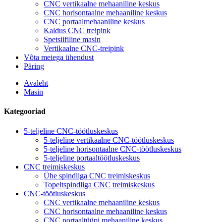
CNC vertikaalne mehaaniline keskus
CNC horisontaalne mehaaniline keskus
CNC portaalmehaaniline keskus
Kaldus CNC treipink
Spetsiifiline masin
Vertikaalne CNC-treipink
Võta meiega ühendust
Päring
Avaleht
Masin
Kategooriad
5-teljeline CNC-töötluskeskus
5-teljeline vertikaalne CNC-töötluskeskus
5-teljeline horisontaalne CNC-töötluskeskus
5-teljeline portaaltöötluskeskus
CNC treimiskeskus
Ühe spindliga CNC treimiskeskus
Topeltspindliga CNC treimiskeskus
CNC-töötluskeskus
CNC vertikaalne mehaaniline keskus
CNC horisontaalne mehaaniline keskus
CNC portaaltüüpi mehaaniline keskus