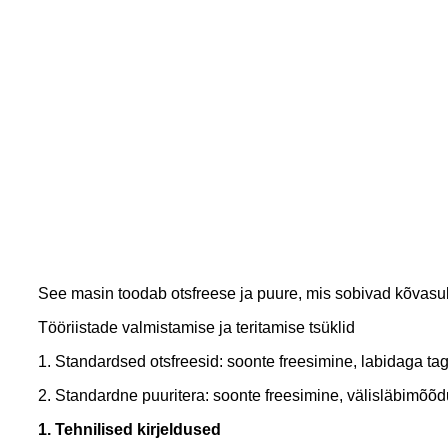
See masin toodab otsfreese ja puure, mis sobivad kõvasula
Tööriistade valmistamise ja teritamise tsüklid
1. Standardsed otsfreesid: soonte freesimine, labidaga taga
2. Standardne puuritera: soonte freesimine, välisläbimõõdu
1. Tehnilised kirjeldused