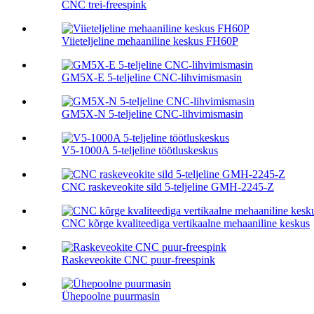
CNC trei-freespink
Viieteljeline mehaaniline keskus FH60P
GM5X-E 5-teljeline CNC-lihvimismasin
GM5X-N 5-teljeline CNC-lihvimismasin
V5-1000A 5-teljeline töötluskeskus
CNC raskeveokite sild 5-teljeline GMH-2245-Z
CNC kõrge kvaliteediga vertikaalne mehaaniline keskus
Raskeveokite CNC puur-freespink
Ühepoolne puurmasin