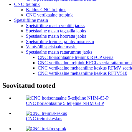
CNC-treipink
Kaldus CNC treipink
CNC vertikaalne treipink
Spetsiifiline masin
Spetsiifiline masin ventiili jaoks
Spetsiaalne masin tagasilla jaoks
Spetsiaalne masin hooratta jaoks
Spetsiifiline treimis- ja lihvimismasin
Väntvõlli spetsiaalne masin
Spetsiaalne masin rattarummu jaoks
CNC horisontaalne treipink RFCP seeria
CNC vertikaalne treipink RFCL seeria rattarummu
CNC vertikaalne mehaaniline keskus RFMV seeri
CNC vertikaalne mehaaniline keskus RFTV510
Soovitatud tooted
CNC horisontaalne 5-teljeline NHM-63-P
CNC treimiskeskus