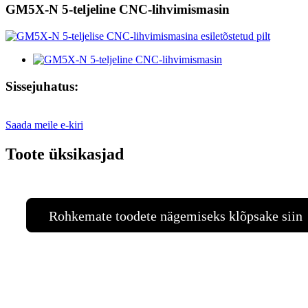
GM5X-N 5-teljeline CNC-lihvimismasin
Sissejuhatus:
Saada meile e-kiri
Toote üksikasjad
Rohkemate toodete nägemiseks klõpsake siin